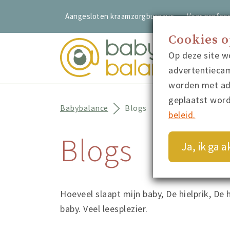
Aangesloten kraamzorgbureaus
Voor profess
Cookies 
Op deze site w
advertentiecam
worden met adv
geplaatst wor
Babybalance
Blogs
beleid.
Blogs
Ja, ik ga 
Hoeveel slaapt mijn baby, De hielprik, De
baby. Veel leesplezier.