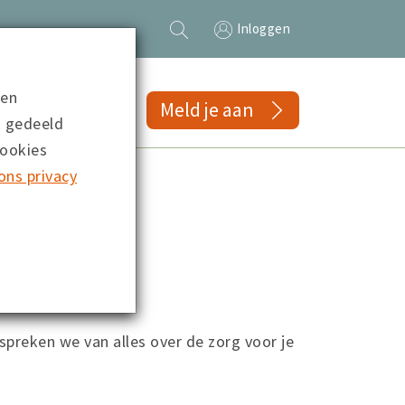
Inloggen
 en
gs
Meld je aan
n gedeeld
cookies
ons privacy
espreken we van alles over de zorg voor je