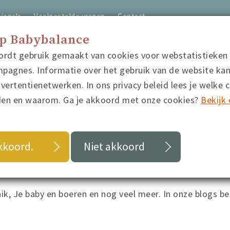
ionals
Veelgestelde vragen
Contact
op Babybalance
ordt gebruik gemaakt van cookies voor webstatistieken
home
video's
quiz
blo
pagnes. Informatie over het gebruik van de website ka
ertentienetwerken. In ons privacy beleid lees je welke 
den en waarom. Ga je akkoord met onze cookies?
Bekijk 
akkoord.
Niet akkoord
 hik, Je baby en boeren en nog veel meer. In onze blogs b