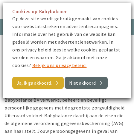
Cookies op Babybalance
Menu
Op deze site wordt gebruik gemaakt van cookies
voor webstatistieken en advertentiecampagnes.
Meld je aan
Inloggen
Informatie over het gebruik van de website kan
gedeeld worden met advertentienetwerken. In
Babybalance
Privacy Beleid
ons privacy beleid lees je welke cookies geplaatst
worden en waarom. Ga je akkoord met onze
Privacy Beleid
cookies?
Bekijk ons privacy beleid.
Ja, ik ga akkoord.
Niet akkoord
Babybalance BV verwerkt, beheert en beveiligt
persoonlijke gegevens met de grootste zorgvuldigheid.
Uiteraard voldoet Babybalance daarbij aan de eisen die
de algemene verordening gegevensbescherming (AVG)
aan haar stelt. Jouw persoonsgegevens in geval van