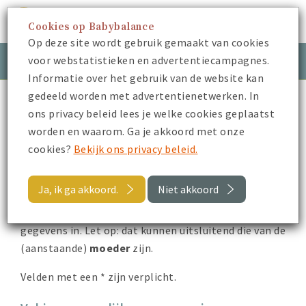
Cookies op Babybalance
Menu
Op deze site wordt gebruik gemaakt van cookies
voor webstatistieken en advertentiecampagnes.
Meld je aan
Inloggen
Informatie over het gebruik van de website kan
gedeeld worden met advertentienetwerken. In
Aanmelden voor Babybalance
ons privacy beleid lees je welke cookies geplaatst
worden en waarom. Ga je akkoord met onze
Om toegang te krijgen tot alle video’s van
cookies?
Bekijk ons privacy beleid.
Babybalance, onze kennis quiz en het trimester e-
magazine met daaraan gekoppeld de
Ja, ik ga akkoord.
Niet akkoord
zwangerschapsnieuwsbrief, checken we je
zorgverzekeringsgegevens. Vul hieronder je
gegevens in. Let op: dat kunnen uitsluitend die van de
(aanstaande)
moeder
zijn.
Velden met een * zijn verplicht.