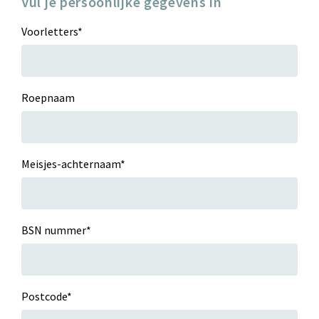
Vul je persoonlijke gegevens in
Voorletters
*
Roepnaam
Meisjes-achternaam
*
BSN nummer
*
Postcode
*