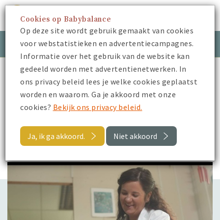
Cookies op Babybalance
Menu
Op deze site wordt gebruik gemaakt van cookies
voor webstatistieken en advertentiecampagnes.
Meld je aan
Inloggen
Informatie over het gebruik van de website kan
gedeeld worden met advertentienetwerken. In
Babybalance
Blogs
ons privacy beleid lees je welke cookies geplaatst
How to-video’s over je pasgeboren baby
worden en waarom. Ga je akkoord met onze
cookies?
Bekijk ons privacy beleid.
Terug
Ja, ik ga akkoord.
Niet akkoord
Blogs