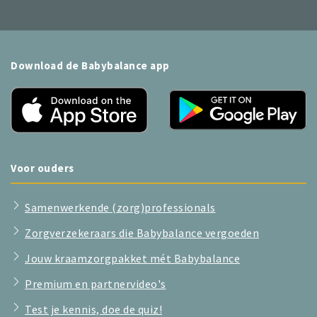
Download de Babybalance app
Voor ouders
Samenwerkende (zorg)professionals
Zorgverzekeraars die Babybalance vergoeden
Jouw kraamzorgpakket mét Babybalance
Premium en partnervideo's
Test je kennis, doe de quiz!