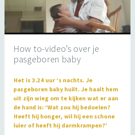
How to-video’s over je
pasgeboren baby
Het is 3.24 uur ‘s nachts. Je
pasgeboren baby huilt. Je haalt hem
uit zijn wieg om te kijken wat er aan
de hand is: ‘Wat zou hij bedoelen?
Heeft hij honger, wil hij een schone
luier of heeft hij darmkrampen?’