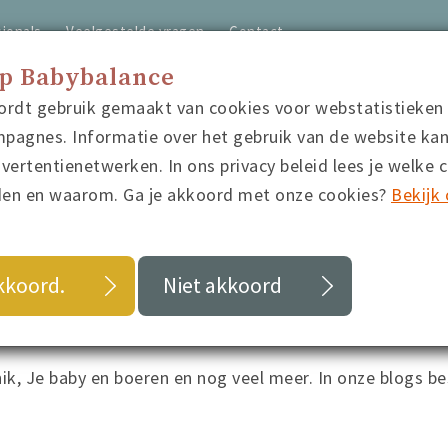
ionals
Veelgestelde vragen
Contact
op Babybalance
ordt gebruik gemaakt van cookies voor webstatistieken
home
video's
quiz
blo
pagnes. Informatie over het gebruik van de website ka
ertentienetwerken. In ons privacy beleid lees je welke 
den en waarom. Ga je akkoord met onze cookies?
Bekijk 
akkoord.
Niet akkoord
 hik, Je baby en boeren en nog veel meer. In onze blogs b