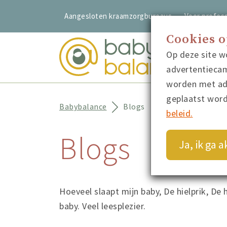
Aangesloten kraamzorgbureaus
Voor profess
Cookies 
Op deze site w
advertentiecam
worden met adv
geplaatst wor
Babybalance
Blogs
beleid.
Blogs
Ja, ik ga 
Hoeveel slaapt mijn baby, De hielprik, De
baby. Veel leesplezier.