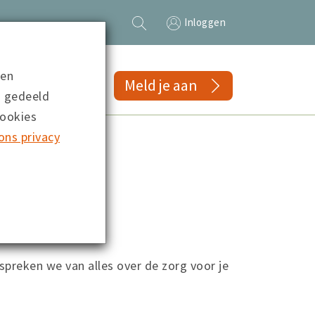
Inloggen
 en
gs
Meld je aan
n gedeeld
cookies
ons privacy
espreken we van alles over de zorg voor je