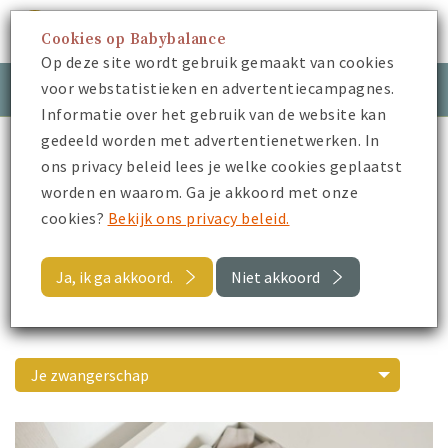
Cookies op Babybalance
Menu
Op deze site wordt gebruik gemaakt van cookies
voor webstatistieken en advertentiecampagnes.
Meld je aan
Inloggen
Informatie over het gebruik van de website kan
gedeeld worden met advertentienetwerken. In
Babybalance
Blogs
ons privacy beleid lees je welke cookies geplaatst
worden en waarom. Ga je akkoord met onze
Blogs
cookies?
Bekijk ons privacy beleid.
Hoeveel slaapt mijn baby, De hielprik, De hik, Je baby en
boeren en nog veel meer. In onze blogs bespreken we
Ja, ik ga akkoord.
Niet akkoord
van alles over de zorg voor je baby. Veel leesplezier.
Je zwangerschap