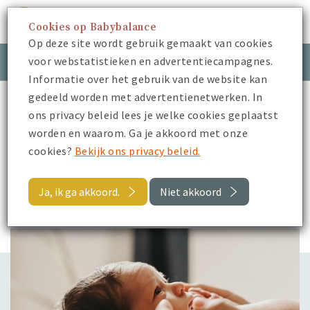
Cookies op Babybalance
Menu
Op deze site wordt gebruik gemaakt van cookies
voor webstatistieken en advertentiecampagnes.
Meld je aan
Inloggen
Informatie over het gebruik van de website kan
gedeeld worden met advertentienetwerken. In
Babybalance
Blogs
ons privacy beleid lees je welke cookies geplaatst
De eerste uren alleen thuis met je baby
worden en waarom. Ga je akkoord met onze
cookies?
Bekijk ons privacy beleid.
Terug
Ja, ik ga akkoord.
Niet akkoord
Blogs