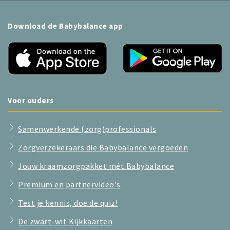
Download de Babybalance app
Voor ouders
Samenwerkende (zorg)professionals
Zorgverzekeraars die Babybalance vergoeden
Jouw kraamzorgpakket mét Babybalance
Premium en partnervideo's
Test je kennis, doe de quiz!
De zwart-wit Kijkkaarten