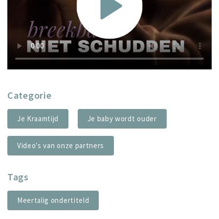
Categorie
Je Kraamtijd
Je baby wordt ouder
Video's van onze partners
Tags
Meertalig ondertiteld