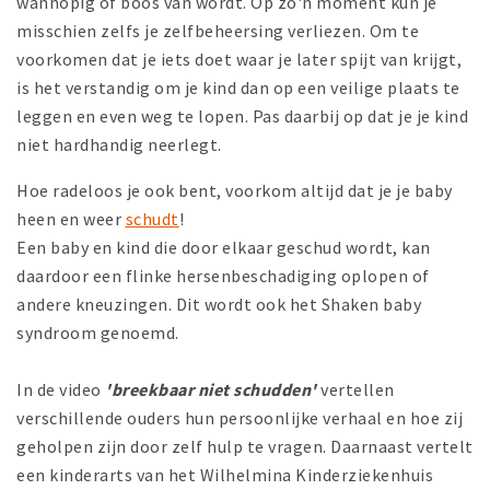
wanhopig of boos van wordt. Op zo'n moment kun je
misschien zelfs je zelfbeheersing verliezen. Om te
voorkomen dat je iets doet waar je later spijt van krijgt,
is het verstandig om je kind dan op een veilige plaats te
leggen en even weg te lopen. Pas daarbij op dat je je kind
niet hardhandig neerlegt.
Hoe radeloos je ook bent, voorkom altijd dat je je baby
heen en weer
schudt
!
Een baby en kind die door elkaar geschud wordt, kan
daardoor een flinke hersenbeschadiging oplopen of
andere kneuzingen. Dit wordt ook het Shaken baby
syndroom genoemd.
In de video
'breekbaar niet schudden'
vertellen
verschillende ouders hun persoonlijke verhaal en hoe zij
geholpen zijn door zelf hulp te vragen. Daarnaast vertelt
een kinderarts van het Wilhelmina Kinderziekenhuis