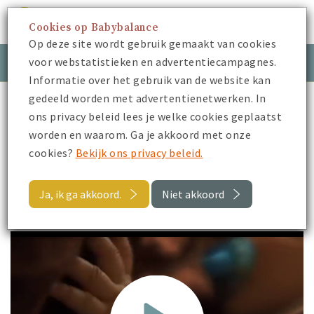
Cookies op Babybalance
Menu
Op deze site wordt gebruik gemaakt van cookies
voor webstatistieken en advertentiecampagnes.
Meld je aan
Inloggen
Informatie over het gebruik van de website kan
gedeeld worden met advertentienetwerken. In
Babybalance
Je Kraamtijd
Slapen & huilen
ons privacy beleid lees je welke cookies geplaatst
Breekbaar - Niet schudden
worden en waarom. Ga je akkoord met onze
cookies?
Bekijk ons privacy beleid.
Terug
Ja, ik ga akkoord.
Niet akkoord
Breekbaar - Niet schudden