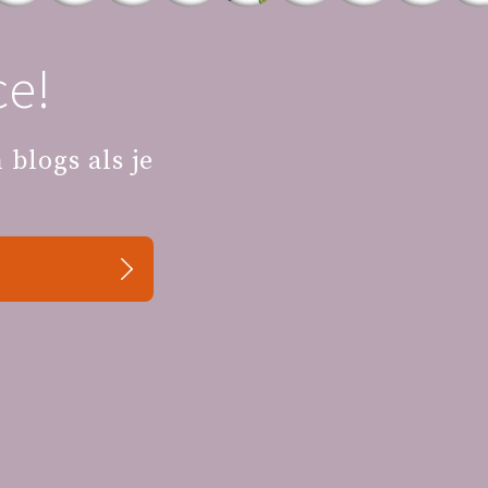
e!
blogs als je
olg ons
lgemene informatie
Nieuws
Testimonials