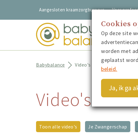
Aangesloten kraamzorgbureaus
Voor profess
Cookies 
Op deze site w
advertentiecam
worden met adv
geplaatst wor
Babybalance
Video's
beleid.
Ja, ik ga 
Video's met t
Toon alle video's
Je Zwangerschap