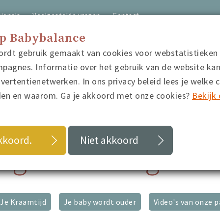
ionals
Veelgestelde vragen
Contact
op Babybalance
ordt gebruik gemaakt van cookies voor webstatistieken
home
video's
quiz
blo
pagnes. Informatie over het gebruik van de website ka
ertentienetwerken. In ons privacy beleid lees je welke 
den en waarom. Ga je akkoord met onze cookies?
Bekijk 
akkoord.
Niet akkoord
ag: meertalig ond
Je Kraamtijd
Je baby wordt ouder
Video's van onze p