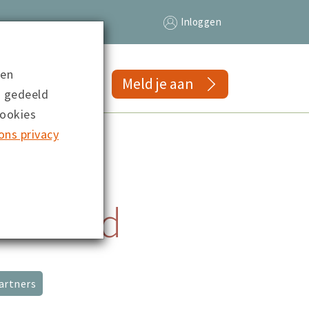
Inloggen
 en
gs
Meld je aan
n gedeeld
cookies
ons privacy
ertiteld
artners