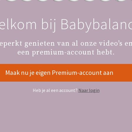
elkom bij Babybalanc
eperkt genieten van al onze video’s en 
een premium-account hebt.
V
Maak nu je eigen Premium-account aan
Heb je al een account?
Naar login
Voor ouders
A
Samenwerkende (zorg)professionals
Zorgverzekeraars die Babybalance