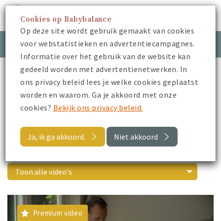
Cookies op Babybalance
Menu
Op deze site wordt gebruik gemaakt van cookies
voor webstatistieken en advertentiecampagnes.
Meld je aan
Inloggen
Informatie over het gebruik van de website kan
gedeeld worden met advertentienetwerken. In
Babybalance
Je Kraamtijd
ons privacy beleid lees je welke cookies geplaatst
worden en waarom. Ga je akkoord met onze
cookies?
Bekijk ons privacy beleid.
Terug naar alle video's
Ja, ik ga akkoord.
Niet akkoord
Je Kraamtijd
Toon alle video's
Premium video