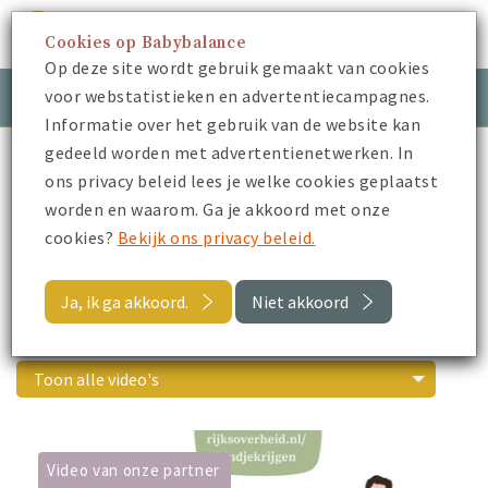
Cookies op Babybalance
Menu
Op deze site wordt gebruik gemaakt van cookies
voor webstatistieken en advertentiecampagnes.
Meld je aan
Inloggen
Informatie over het gebruik van de website kan
gedeeld worden met advertentienetwerken. In
Babybalance
Video's van onze partners
ons privacy beleid lees je welke cookies geplaatst
worden en waarom. Ga je akkoord met onze
cookies?
Bekijk ons privacy beleid.
Terug naar alle video's
Ja, ik ga akkoord.
Niet akkoord
Video's van onze partners
Toon alle video's
Video van onze partner