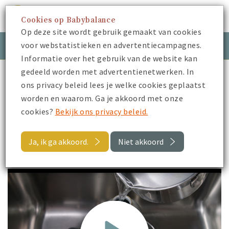
Cookies op Babybalance
Menu
Op deze site wordt gebruik gemaakt van cookies
voor webstatistieken en advertentiecampagnes.
Meld je aan
Inloggen
Informatie over het gebruik van de website kan
gedeeld worden met advertentienetwerken. In
Babybalance
Je Zwangerschap
Kraamzorg
ons privacy beleid lees je welke cookies geplaatst
Kruik vullen
worden en waarom. Ga je akkoord met onze
cookies?
Bekijk ons privacy beleid.
Terug
Ja, ik ga akkoord.
Niet akkoord
Kruik vullen