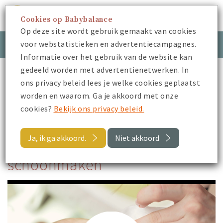
Cookies op Babybalance
Menu
Op deze site wordt gebruik gemaakt van cookies
voor webstatistieken en advertentiecampagnes.
Meld je aan
Inloggen
Informatie over het gebruik van de website kan
gedeeld worden met advertentienetwerken. In
Babybalance
Je Kraamtijd
Verzorging
ons privacy beleid lees je welke cookies geplaatst
Vieze baby oogjes schoonmaken
worden en waarom. Ga je akkoord met onze
cookies?
Bekijk ons privacy beleid.
Terug
Ja, ik ga akkoord.
Niet akkoord
Vieze baby oogjes
schoonmaken