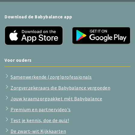
Download de Babybalance app
Voor ouders
Samenwerkende (zorg)professionals
Zorgverzekeraars die Babybalance vergoeden
Jouw kraamzorgpakket mét Babybalance
Premium en partnervideo's
Test je kennis, doe de quiz!
De zwart-wit Kijkkaarten