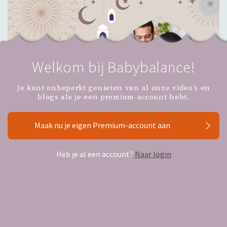
Welkom bij Babybalance!
Je kunt onbeperkt genieten van al onze video’s en
blogs als je een premium-account hebt.
Maak nu je eigen Premium-account aan
Ramadan, zwangerschap en borstvoeding
Heb je al een account?
Naar login
De Ramadan, start dit jaar op dinsdagavond 17 februari.
Ben je zwanger of geef je borstvoeding? In dit blog delen
we tips en adviezen voor de vastenmaand.
Lees meer