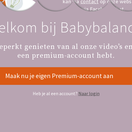
kan via
contact
op onze websi
via
Facebook chat
.
elkom bij Babybalanc
eperkt genieten van al onze video’s en 
een premium-account hebt.
Maak nu je eigen Premium-account aan
s de volgende catego
Heb je al een account?
Naar login
Je Kraamtijd