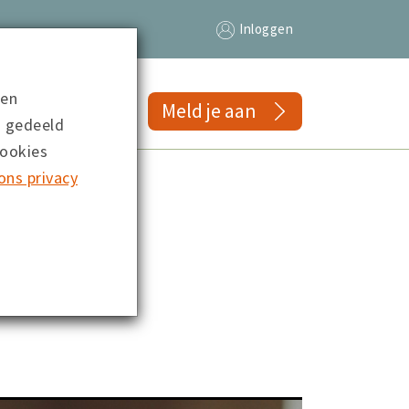
Inloggen
 en
gs
Meld je aan
n gedeeld
cookies
ons privacy