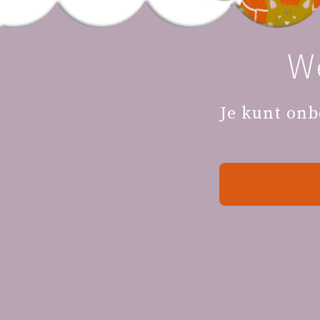
W
Je kunt onb
Bekijk ook een
Je Zwangerschap