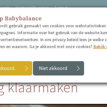
ionals
Veelgestelde vragen
Contact
op Babybalance
ordt gebruik gemaakt van cookies voor webstatistieken
home
video's
quiz
blo
pagnes. Informatie over het gebruik van de website ka
ertentienetwerken. In ons privacy beleid lees je welke 
den en waarom. Ga je akkoord met onze cookies?
Bekijk 
ing
Kunstvoeding klaarmaken
akkoord.
Niet akkoord
g klaarmaken