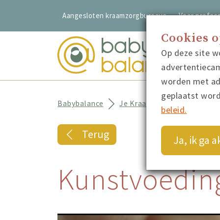
Aangesloten kraamzorgbureaus
Voor profess
Cookies 
Op deze site w
advertentiecam
worden met adv
geplaatst wor
Babybalance
Je Kraamtijd
Kunstvoed
beleid.
Terug
Ja, ik ga 
Kunstvoedin