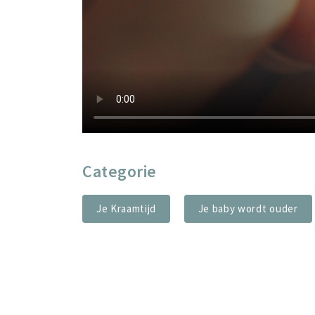
Categorie
Je Kraamtijd
Je baby wordt ouder