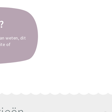
?
dan weten, dit
te of
rieën