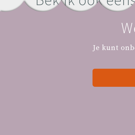
W
Je Zwangerschap
Je kunt onb
Video's van onze
partners