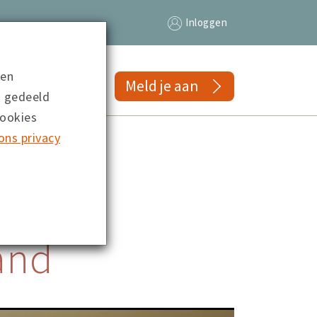
Inloggen
 en
gs
Meld je aan
n gedeeld
cookies
ons privacy
and