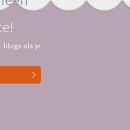
e!
Je baby wordt ouder
blogs als je