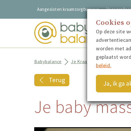
Aangesloten kraamzorgbureaus
Voor profess
Cookies 
Op deze site w
advertentiecam
worden met adv
geplaatst wor
Babybalance
Je Kraamtijd
Verzorgin
beleid.
Terug
Ja, ik ga 
Je baby mass