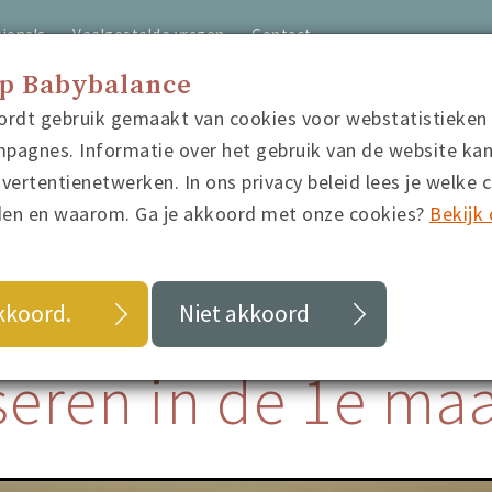
ionals
Veelgestelde vragen
Contact
op Babybalance
ordt gebruik gemaakt van cookies voor webstatistieken
home
video's
quiz
blo
pagnes. Informatie over het gebruik van de website ka
ertentienetwerken. In ons privacy beleid lees je welke 
den en waarom. Ga je akkoord met onze cookies?
Bekijk 
g
Je baby masseren in de 1e maand
akkoord.
Niet akkoord
eren in de 1e ma