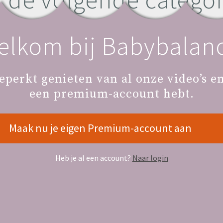
elkom bij Babybalanc
Je Kraamtijd
eperkt genieten van al onze video’s en 
een premium-account hebt.
Maak nu je eigen Premium-account aan
Heb je al een account?
Naar login