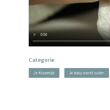
Categorie
Je Kraamtijd
Je baby wordt ouder