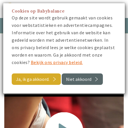
Cookies op Babybalance
Menu
Op deze site wordt gebruik gemaakt van cookies
voor webstatistieken en advertentiecampagnes.
Meld je aan
Inloggen
Informatie over het gebruik van de website kan
gedeeld worden met advertentienetwerken. In
Babybalance
Je Kraamtijd
Borstvoeding
ons privacy beleid lees je welke cookies geplaatst
Elektrisch kolven
worden en waarom. Ga je akkoord met onze
cookies?
Bekijk ons privacy beleid.
Terug
Ja, ik ga akkoord.
Niet akkoord
Elektrisch kolven