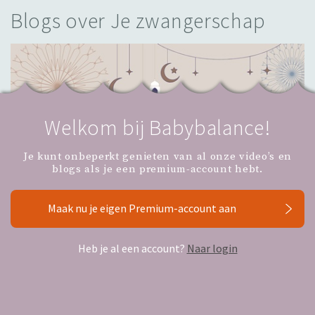
Blogs over Je zwangerschap
Welkom bij Babybalance!
Je kunt onbeperkt genieten van al onze video’s en
blogs als je een premium-account hebt.
Maak nu je eigen Premium-account aan
Heb je al een account?
Naar login
Ramadan, zwangerschap en borstvoeding
De Ramadan, start dit jaar op dinsdagavond 17 februari.