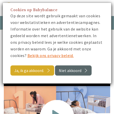
Cookies op Babybalance
Menu
Op deze site wordt gebruik gemaakt van cookies
voor webstatistieken en advertentiecampagnes.
Meld je aan
Inloggen
Informatie over het gebruik van de website kan
gedeeld worden met advertentienetwerken. In
Babybalance
Je Kraamtijd
Slapen & huilen
ons privacy beleid lees je welke cookies geplaatst
De 4 van Veilig Slapen
worden en waarom. Ga je akkoord met onze
cookies?
Bekijk ons privacy beleid.
Terug
Ja, ik ga akkoord.
Niet akkoord
De 4 van Veilig Slapen