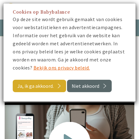
Cookies op Babybalance
Menu
Op deze site wordt gebruik gemaakt van cookies
voor webstatistieken en advertentiecampagnes.
Meld je aan
Inloggen
Informatie over het gebruik van de website kan
gedeeld worden met advertentienetwerken. In
Babybalance
Je Zwangerschap
Voeding
ons privacy beleid lees je welke cookies geplaatst
ZwangerHap app
worden en waarom. Ga je akkoord met onze
cookies?
Bekijk ons privacy beleid.
Terug
Ja, ik ga akkoord.
Niet akkoord
ZwangerHap app