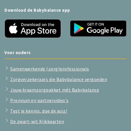
Download de Babybalance app
Voor ouders
Samenwerkende (zorg)professionals
Zorgverzekeraars die Babybalance vergoeden
Jouw kraamzorgpakket mét Babybalance
Premium en partnervideo's
Test je kennis, doe de quiz!
De zwart-wit Kijkkaarten