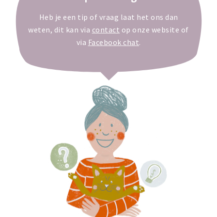
Heb je een tip of vraag laat het ons dan
weten, dit kan via
contact
op onze website of
via
Facebook chat
.