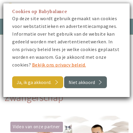
Cookies op Babybalance
Menu
Op deze site wordt gebruik gemaakt van cookies
voor webstatistieken en advertentiecampagnes.
Meld je aan
Inloggen
Informatie over het gebruik van de website kan
gedeeld worden met advertentienetwerken. In
Babybalance
Video's van onze partners
ons privacy beleid lees je welke cookies geplaatst
Zwangerschap
worden en waarom. Ga je akkoord met onze
cookies?
Bekijk ons privacy beleid.
Terug naar Video's van onze partners
Ja, ik ga akkoord.
Niet akkoord
Zwangerschap
Video van onze partner