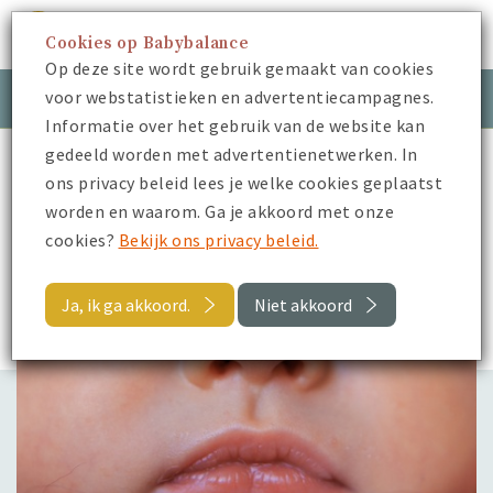
Cookies op Babybalance
Menu
Op deze site wordt gebruik gemaakt van cookies
voor webstatistieken en advertentiecampagnes.
Meld je aan
Inloggen
Informatie over het gebruik van de website kan
gedeeld worden met advertentienetwerken. In
Babybalance
Blogs
Je baby is verkouden
ons privacy beleid lees je welke cookies geplaatst
worden en waarom. Ga je akkoord met onze
Terug
cookies?
Bekijk ons privacy beleid.
Blogs
Ja, ik ga akkoord.
Niet akkoord