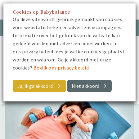
Cookies op Babybalance
Menu
Op deze site wordt gebruik gemaakt van cookies
voor webstatistieken en advertentiecampagnes.
Meld je aan
Inloggen
Informatie over het gebruik van de website kan
gedeeld worden met advertentienetwerken. In
Babybalance
Blogs
Sporten na de bevalling
ons privacy beleid lees je welke cookies geplaatst
worden en waarom. Ga je akkoord met onze
Terug
cookies?
Bekijk ons privacy beleid.
Blogs
Ja, ik ga akkoord.
Niet akkoord