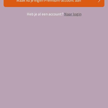
Maak nu je eigen Premium-account aan
Download de Babybalance app
Heb je al een account?
Naar login
Voor ouders
Samenwerkende (zorg)professionals
Zorgverzekeraars die Babybalance vergoeden
Jouw kraamzorgpakket mét Babybalance
Premium en partnervideo's
Test je kennis, doe de quiz!
De zwart-wit Kijkkaarten