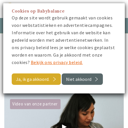
Cookies op Babybalance
Menu
Op deze site wordt gebruik gemaakt van cookies
voor webstatistieken en advertentiecampagnes.
Meld je aan
Inloggen
Informatie over het gebruik van de website kan
gedeeld worden met advertentienetwerken. In
Babybalance
Video's
ons privacy beleid lees je welke cookies geplaatst
worden en waarom. Ga je akkoord met onze
cookies?
Bekijk ons privacy beleid.
Video's met tag: borstvoeding
Ja, ik ga akkoord.
Niet akkoord
Toon alle video's
Video van onze partner