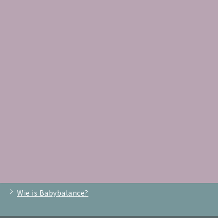
Voor kraamzorgaanbieders
Kraamzorgaanbieders: Babybalance helpt jullie
zwangeren én jou
Algemene informatie
Nieuws
Testimonials
Veelgestelde vragen
Onze nieuwsbrieven
Babybalance op je mobiel?
Wie is Babybalance?