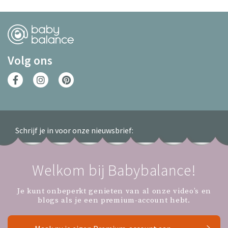
Volg ons
Schrijf je in voor onze nieuwsbrief:
Welkom bij Babybalance!
Inschrijven
Je kunt onbeperkt genieten van al onze video’s en
blogs als je een premium-account hebt.