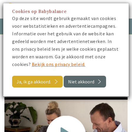
Cookies op Babybalance
Menu
Op deze site wordt gebruik gemaakt van cookies
voor webstatistieken en advertentiecampagnes.
Meld je aan
Inloggen
Informatie over het gebruik van de website kan
gedeeld worden met advertentienetwerken. In
Babybalance
Je Zwangerschap
Kraamzorg
ons privacy beleid lees je welke cookies geplaatst
Bevalling, wat neem je mee?
worden en waarom. Ga je akkoord met onze
cookies?
Bekijk ons privacy beleid.
Terug
Ja, ik ga akkoord.
Niet akkoord
Bevalling, wat neem je mee?