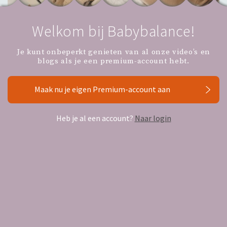
Welkom bij Babybalance!
Je kunt onbeperkt genieten van al onze video’s en
blogs als je een premium-account hebt.
De basic baby uitzetlijst
Maak nu je eigen Premium-account aan
Je hebt veel spullen nodig wanneer je een baby verwacht.
Heb je al een account?
Naar login
Van kleertjes voor je baby tot de lakentjes voor het bedje
en nog veel meer. Gebruik onze tips en basic
babyuitzetlijst als handige checklist. Deze lijst is
bedoeld als advies.
Lees meer