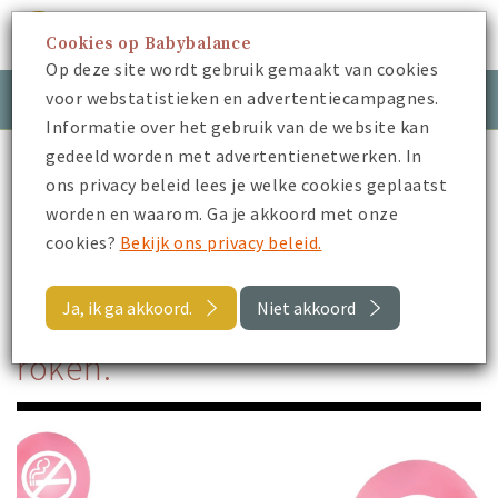
Cookies op Babybalance
Menu
Op deze site wordt gebruik gemaakt van cookies
voor webstatistieken en advertentiecampagnes.
Meld je aan
Inloggen
Informatie over het gebruik van de website kan
gedeeld worden met advertentienetwerken. In
Babybalance
Je Zwangerschap
Verloskundige
ons privacy beleid lees je welke cookies geplaatst
5 redenen om te stoppen met roken.
worden en waarom. Ga je akkoord met onze
cookies?
Bekijk ons privacy beleid.
Terug
Ja, ik ga akkoord.
Niet akkoord
5 redenen om te stoppen met
roken.