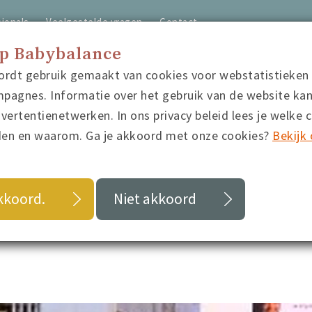
ionals
Veelgestelde vragen
Contact
op Babybalance
ordt gebruik gemaakt van cookies voor webstatistieken
home
video's
quiz
blo
pagnes. Informatie over het gebruik van de website ka
ertentienetwerken. In ons privacy beleid lees je welke 
den en waarom. Ga je akkoord met onze cookies?
Bekijk 
akkoord.
Niet akkoord