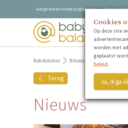
Aangesloten kraamzorgbureaus
Voor profess
Cookies 
Op deze site w
advertentiecam
worden met adv
geplaatst wor
Babybalance
Nieuws
Mama's Wereld
beleid.
Terug
Ja, ik ga 
Nieuws