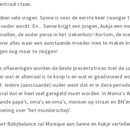
entraal staan.
en vele vragen. Sanne is voor de eerste keer zwanger te
oeder wordt. En... Sanne krijgt een jongen, Aukje een me
bevallen, de ander perse in het ziekenhuis! Kortom, de m
 over alles waar een aanstaande moeder mee te maken kr
ingen nog maar te zwijgen!
de afleveringen worden de beide presentatrices met de 
r wat er allemaal is te koop is en wat er geadviseerd w
. Iedere (aanstaande) ouder weet dat er in deze periode
oral dat er heel veel geregeld moet worden. In Mama's 
ande papa’s, oma’s en oma’s, mensen op straat en BN’er
ning over ‘het moederschap’.
met Babybalance zal Monique aan Sanne en Aukje vertellen