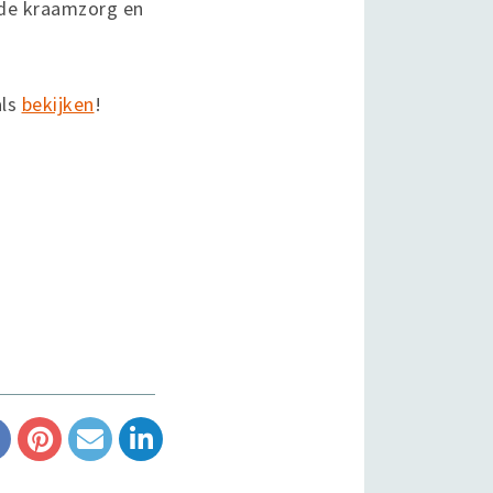
s de kraamzorg en
als
bekijken
!