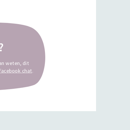
?
an weten, dit
Facebook chat
.