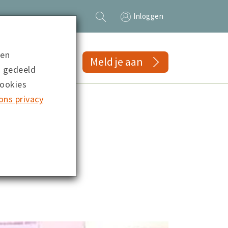
Inloggen
 en
gs
Meld je aan
n gedeeld
cookies
ons privacy