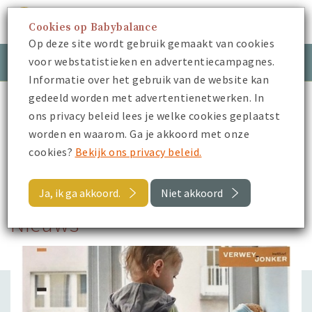
Cookies op Babybalance
Menu
Op deze site wordt gebruik gemaakt van cookies
voor webstatistieken en advertentiecampagnes.
Meld je aan
Inloggen
Informatie over het gebruik van de website kan
gedeeld worden met advertentienetwerken. In
Babybalance
Nieuws
ons privacy beleid lees je welke cookies geplaatst
De impact van de coronacrisis op de ondersteuning van
worden en waarom. Ga je akkoord met onze
gezinnen ....
cookies?
Bekijk ons privacy beleid.
Terug
Ja, ik ga akkoord.
Niet akkoord
Nieuws