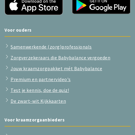
Voor ouders
Samenwerkende (zorg)professionals
Zorgverzekeraars die Babybalance vergoeden
Jouw kraamzorgpakket mét Babybalance
Premium en partnervideo's
Test je kennis, doe de quiz!
De zwart-wit Kijkkaarten
Voor kraamzorgaanbieders