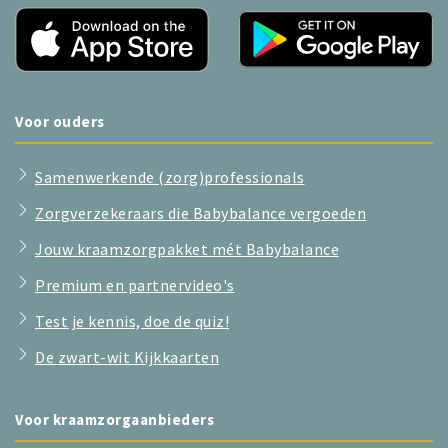
Voor ouders
Samenwerkende (zorg)professionals
Zorgverzekeraars die Babybalance vergoeden
Jouw kraamzorgpakket mét Babybalance
Premium en partnervideo's
Test je kennis, doe de quiz!
De zwart-wit Kijkkaarten
Voor kraamzorgaanbieders