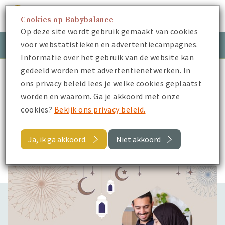
Cookies op Babybalance
Menu
Op deze site wordt gebruik gemaakt van cookies
voor webstatistieken en advertentiecampagnes.
Meld je aan
Inloggen
Informatie over het gebruik van de website kan
gedeeld worden met advertentienetwerken. In
Babybalance
Blogs
ons privacy beleid lees je welke cookies geplaatst
Ramadan, zwangerschap en borstvoeding
worden en waarom. Ga je akkoord met onze
cookies?
Bekijk ons privacy beleid.
Terug
Ja, ik ga akkoord.
Niet akkoord
Blogs