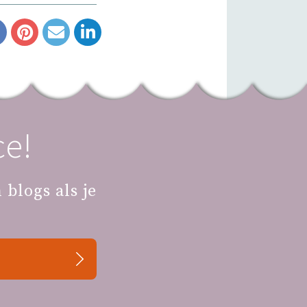
e!
?
blogs als je
an weten, dit
Facebook chat
.