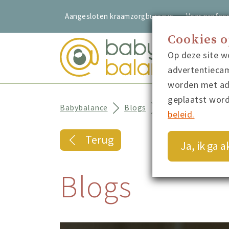
Aangesloten kraamzorgbureaus
Voor profess
Cookies 
Op deze site w
advertentiecam
worden met adv
geplaatst wor
Babybalance
Blogs
Van zomertijd naa
beleid.
Terug
Ja, ik ga 
Blogs