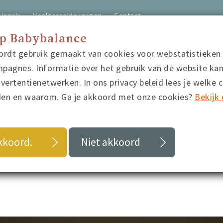
ionals
Veelgestelde vragen
Contact
op Babybalance
ordt gebruik gemaakt van cookies voor webstatistieken
home
video's
quiz
blo
pagnes. Informatie over het gebruik van de website ka
ertentienetwerken. In ons privacy beleid lees je welke 
den en waarom. Ga je akkoord met onze cookies?
Bekijk 
r wintertijd
akkoord.
Niet akkoord