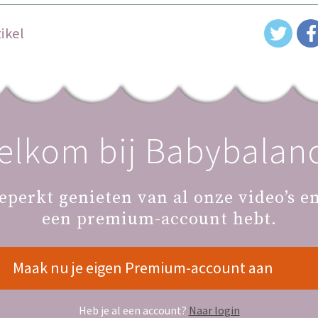
ikel
elkom bij Babybalanc
Tip of vraag
eperkt genieten van al onze video’s en 
een premium-account hebt.
Heb je een tip of vraag laat het ons d
kan via
contact
op onze website of via
Maak nu je eigen Premium-account aan
Heb je al een account?
Naar login