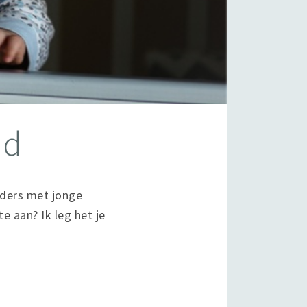
jd
uders met jonge
e aan? Ik leg het je