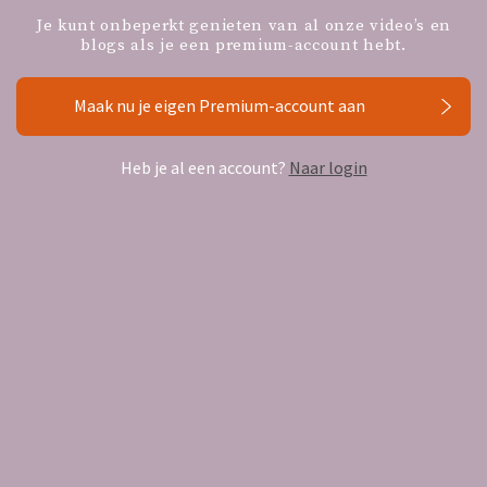
Aangesloten kraamzorgbureaus & partners
Je kunt onbeperkt genieten van al onze video’s en
blogs als je een premium-account hebt.
Maak nu je eigen Premium-account aan
Heb je al een account?
Naar login
Volg ons