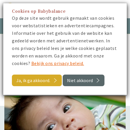
Cookies op Babybalance
Menu
Op deze site wordt gebruik gemaakt van cookies
voor webstatistieken en advertentiecampagnes.
Meld je aan
Inloggen
Informatie over het gebruik van de website kan
gedeeld worden met advertentienetwerken. In
Babybalance
Blogs
ons privacy beleid lees je welke cookies geplaatst
Schrikt je baby wakker zodra je hem in bed legt?
worden en waarom. Ga je akkoord met onze
cookies?
Bekijk ons privacy beleid.
Terug
Ja, ik ga akkoord.
Niet akkoord
Blogs