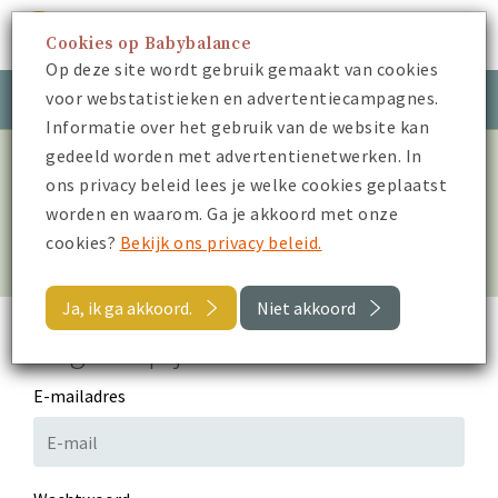
Cookies op Babybalance
Menu
Op deze site wordt gebruik gemaakt van cookies
voor webstatistieken en advertentiecampagnes.
Meld je aan
Inloggen
Informatie over het gebruik van de website kan
gedeeld worden met advertentienetwerken. In
Log in om alle video’s te
ons privacy beleid lees je welke cookies geplaatst
worden en waarom. Ga je akkoord met onze
bekijken
cookies?
Bekijk ons privacy beleid.
Ja, ik ga akkoord.
Niet akkoord
Log in op je account
E-mailadres