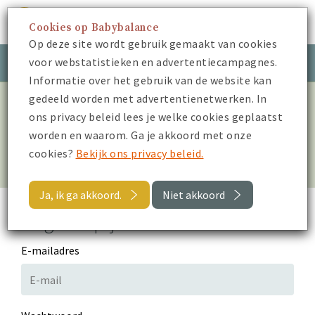
Cookies op Babybalance
Menu
Op deze site wordt gebruik gemaakt van cookies
voor webstatistieken en advertentiecampagnes.
Meld je aan
Inloggen
Informatie over het gebruik van de website kan
gedeeld worden met advertentienetwerken. In
Log in om alle video’s te
ons privacy beleid lees je welke cookies geplaatst
worden en waarom. Ga je akkoord met onze
bekijken
cookies?
Bekijk ons privacy beleid.
Ja, ik ga akkoord.
Niet akkoord
Log in op je account
E-mailadres