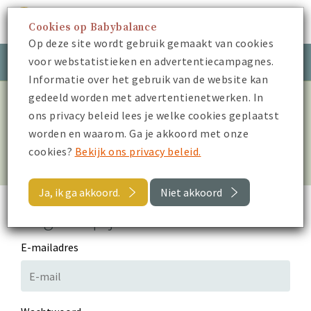
Cookies op Babybalance
Menu
Op deze site wordt gebruik gemaakt van cookies
voor webstatistieken en advertentiecampagnes.
Meld je aan
Inloggen
Informatie over het gebruik van de website kan
gedeeld worden met advertentienetwerken. In
Log in om alle video’s te
ons privacy beleid lees je welke cookies geplaatst
worden en waarom. Ga je akkoord met onze
bekijken
cookies?
Bekijk ons privacy beleid.
Ja, ik ga akkoord.
Niet akkoord
Log in op je account
E-mailadres