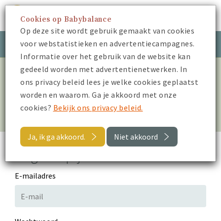
Cookies op Babybalance
Menu
Op deze site wordt gebruik gemaakt van cookies
voor webstatistieken en advertentiecampagnes.
Meld je aan
Inloggen
Informatie over het gebruik van de website kan
gedeeld worden met advertentienetwerken. In
Log in om alle video’s te
ons privacy beleid lees je welke cookies geplaatst
worden en waarom. Ga je akkoord met onze
bekijken
cookies?
Bekijk ons privacy beleid.
Ja, ik ga akkoord.
Niet akkoord
Log in op je account
E-mailadres